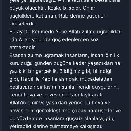
yere yerleştireceğiz. Ahire tecrüse elbette daha
büyük olacaktır. Keşke bilseler. Onlar
güçlülklere katlanan, Rab derine güvenen
kimselerdir.
Bu ayet-i kerimede Yüce Allah zulme uğradıkları
için Allah yolunda göç edenlerden söz
etmektedir.
Esasen zulme uğramak insanların, insanlığın ilk
kurulduğu günden bugüne kadar yaşadıkları ne
yazık ki bir gerçeklik. Bildiğiniz gibi, bilindiği
gibi, Habil ile Kabil arasındaki mücadeleden
başlayarak bir kısım insanlar kendi duygularını,
kendi heva ve heveslerini tanrılaştırarak
Allah’ın emir ve yasakları yerine bu heva ve
heveslerini gerçekleştirme çabasına düşerler ve
bu yüzden de insanlara güçsüz olanlara, güç
yetirebildiklerine zulmetmeye kalkışırlar.