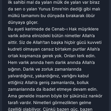
ilk sahibi mal da yalan mülk de yalan var biraz
da sen o yalan Yunus Emre’nin dediği gibi malı
mülkü tamamını bu dünyada bırakarak öbür
dünyaya göçer.
Bu ayeti kerimede de Cenab-ı Hak müşriklere
varlık adına elinizdeki bütün nimetler Allah’a
aittir. Siz de Allah’tan başka hiçbir gücü kuvveti
kudreti olmayan cansız birtakım purtlar Allah’a
ortak koşmanıza gerek yok. Onları terk edin.
Hem varlık anında hem darlık anında Allah’a
sığının. Darlık ve zorluk zamanlarında
yalvardığınız, yakardığınız, varlığını kabul
ettiğiniz Allah’a geniş zamanlarda, bolluk
zamanlarında da ibadet etmeye devam edin.
Ama genelde insanın böyle bir şükürsüz nankör
tarafı vardır. Nimetleri görmezlikten gelme
özelliği olabiliyor. Çünkü bazen güç, bazen