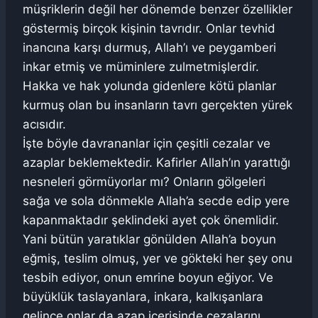
müşriklerin değil her dönemde benzer özellikler
göstermiş birçok kişinin tavrıdır. Onlar tevhid
inancına karşı durmuş, Allah’ı ve peygamberi
inkar etmiş ve müminlere zulmetmişlerdir.
Hakka ve hak yolunda gidenlere kötü planlar
kurmuş olan bu insanların tavrı gerçekten yürek
acısıdır.
İşte böyle davrananlar için çeşitli cezalar ve
azaplar beklemektedir. Kafirler Allah’ın yarattığı
nesneleri görmüyorlar mı? Onların gölgeleri
sağa ve sola dönmekle Allah’a secde edip yere
kapanmaktadır şeklindeki ayet çok önemlidir.
Yani bütün yaratıklar gönülden Allah’a boyun
eğmiş, teslim olmuş, yer ve gökteki her şey onu
tesbih ediyor, onun emrine boyun eğiyor. Ve
büyüklük taslayanlara, inkara, kalkışanlara
gelince onlar da azap içerisinde cezalarını