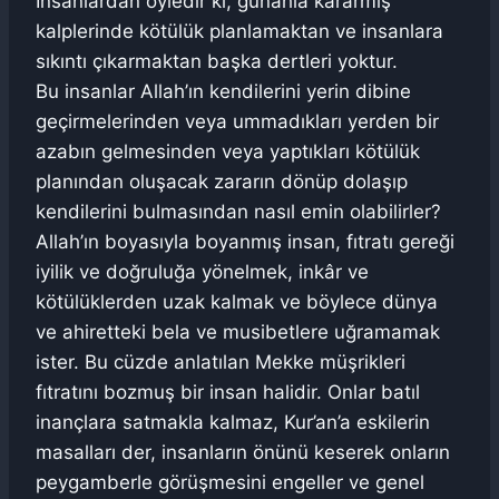
İnsanlardan öyledir ki, günahla kararmış
kalplerinde kötülük planlamaktan ve insanlara
sıkıntı çıkarmaktan başka dertleri yoktur.
Bu insanlar Allah’ın kendilerini yerin dibine
geçirmelerinden veya ummadıkları yerden bir
azabın gelmesinden veya yaptıkları kötülük
planından oluşacak zararın dönüp dolaşıp
kendilerini bulmasından nasıl emin olabilirler?
Allah’ın boyasıyla boyanmış insan, fıtratı gereği
iyilik ve doğruluğa yönelmek, inkâr ve
kötülüklerden uzak kalmak ve böylece dünya
ve ahiretteki bela ve musibetlere uğramamak
ister. Bu cüzde anlatılan Mekke müşrikleri
fıtratını bozmuş bir insan halidir. Onlar batıl
inançlara satmakla kalmaz, Kur’an’a eskilerin
masalları der, insanların önünü keserek onların
peygamberle görüşmesini engeller ve genel