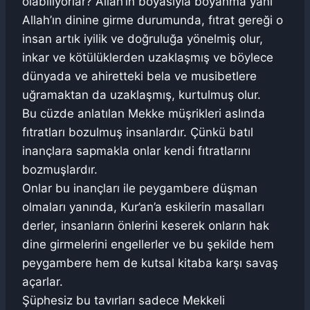
olabiliyorlar? Allah’ın boyasıyla boyanma yani
Allah’ın dinine girme durumunda, fıtrat gereği o
insan artık iyilik ve doğruluğa yönelmiş olur,
inkar ve kötülüklerden uzaklaşmış ve böylece
dünyada ve ahiretteki bela ve musibetlere
uğramaktan da uzaklaşmış, kurtulmuş olur.
Bu cüzde anlatılan Mekke müşrikleri aslında
fıtratları bozulmuş insanlardır. Çünkü batıl
inançlara sapmakla onlar kendi fıtratlarını
bozmuşlardır.
Onlar bu inançları ile peygambere düşman
olmaları yanında, Kur’an’a eskilerin masalları
derler, insanların önlerini keserek onların hak
dine girmelerini engellerler ve bu şekilde hem
peygambere hem de kutsal kitaba karşı savaş
açarlar.
Şüphesiz bu tavırları sadece Mekkeli